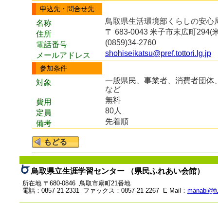
申込先・問合せ先
鳥取県生活環境部くらしの安心
名称
〒 683-0043 米子市末広町2
住所
(0859)34-2760
電話番号
shohiseikatsu@pref.tottori.lg.jp
メールアドレス
参加条件
一般県民、事業者、消費者団体
対象
など
無料
費用
80人
定員
先着順
備考
鳥取県立生涯学習センター （県民ふれあい会館）
所在地 〒680-0846 鳥取市扇町21番地
電話：0857-21-2331 ファックス：0857-21-2267 E-Mail：
manabi@fu