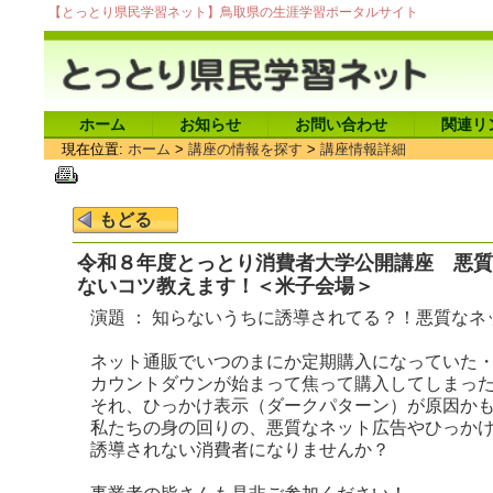
【とっとり県民学習ネット】鳥取県の生涯学習ポータルサイト
ホーム
お知らせ
お問い合わせ
関連リ
現在位置:
ホーム
>
講座の情報を探す
>
講座情報詳細
令和８年度とっとり消費者大学公開講座 悪質
ないコツ教えます！＜米子会場＞
演題 ： 知らないうちに誘導されてる？！悪質な
ネット通販でいつのまにか定期購入になっていた
カウントダウンが始まって焦って購入してしまっ
それ、ひっかけ表示（ダークパターン）が原因か
私たちの身の回りの、悪質なネット広告やひっか
誘導されない消費者になりませんか？