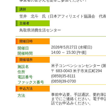
事業者の皆さんも是非ご参加ください！
講師
笠井 北斗 氏（日本アフィリエイト協議会 代
主催者
鳥取県消費生活センター
開催日時
2026年5月27日 (水曜日)
開催日
14:00 ～ 15:30 [午後]
開催時間
開催場所
米子コンベンションセンター (第
施設名
〒 683-0043 米子市末広町294
住所
(0859)35-8111
電話番号
(0859)39-0700
ファックス番号
申込方法
事前申込要。手話通訳、要約筆
方法
までにご連絡ください。電子申
話でお申込みください。