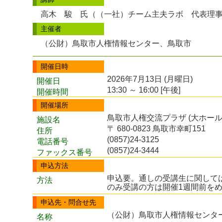
高木 駿 氏（（一社）チーム主夫ラボ 代表理
主催者
（公財）鳥取市人権情報センター、鳥取市
開催日時
2026年7月13日 (月曜日)
開催日
13:30 ～ 16:00 [午後]
開催時間
開催場所
鳥取市人権交流プラザ (大ホール
施設名
〒 680-0823 鳥取市幸町151
住所
(0857)24-3125
電話番号
(0857)24-3444
ファックス番号
申込方法
申込要。通しの受講生に関しては
方法
のみ受講の方は開催1週間前を
申込先・問合せ先
（公財）鳥取市人権情報センタ
名称