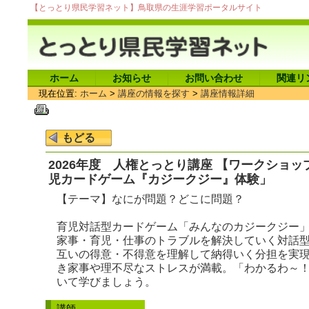
【とっとり県民学習ネット】鳥取県の生涯学習ポータルサイト
ホーム
お知らせ
お問い合わせ
関連リ
現在位置:
ホーム
>
講座の情報を探す
>
講座情報詳細
2026年度 人権とっとり講座 【ワークショ
児カードゲーム『カジークジー』体験」
【テーマ】なにが問題？どこに問題？
育児対話型カードゲーム「みんなのカジークジー
家事・育児・仕事のトラブルを解決していく対話
互いの得意・不得意を理解して納得いく分担を実現
き家事や理不尽なストレスが満載。「わかるわ～
いて学びましょう。
講師