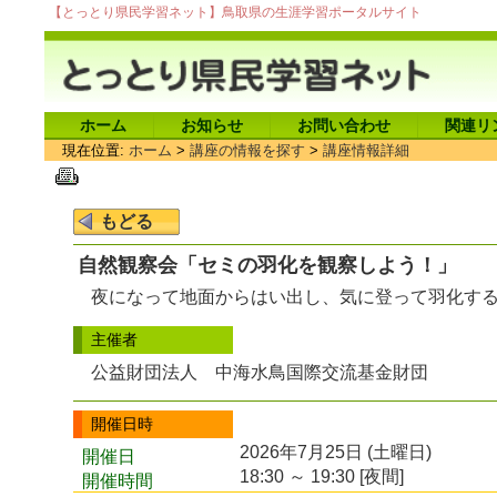
【とっとり県民学習ネット】鳥取県の生涯学習ポータルサイト
ホーム
お知らせ
お問い合わせ
関連リ
現在位置:
ホーム
>
講座の情報を探す
>
講座情報詳細
自然観察会「セミの羽化を観察しよう！」
夜になって地面からはい出し、気に登って羽化す
主催者
公益財団法人 中海水鳥国際交流基金財団
開催日時
2026年7月25日 (土曜日)
開催日
18:30 ～ 19:30 [夜間]
開催時間