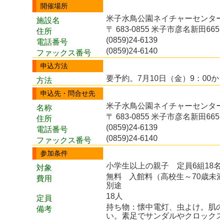
開催場所
米子水鳥公園ネイチャーセンター
施設名
〒 683-0855 米子市彦名新田665
住所
(0859)24-6139
電話番号
(0859)24-6140
ファックス番号
申込方法
要予約。7月10日（金）9：00
方法
申込先・問合せ先
米子水鳥公園ネイチャーセンタ
名称
〒 683-0855 米子市彦名新田665
住所
(0859)24-6139
電話番号
(0859)24-6140
ファックス番号
参加条件
小学生以上の親子 定員6組18
対象
無料
入館料（高校生～70歳未
費用
別途
18人
定員
持ち物：懐中電灯、虫よけ。肌
備考
い。素足でサンダルやクロック