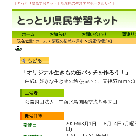
【とっとり県民学習ネット】鳥取県の生涯学習ポータルサイト
ホーム
お知らせ
お問い合わせ
関連リ
現在位置:
ホーム
>
講座の情報を探す
>
講座情報詳細
「オリジナル生きもの缶バッチを作ろう！」
白紙に好きな生き物の絵を描いて、直径57ｍｍの
主催者
公益財団法人 中海水鳥国際交流基金財団
開催日時
2026年8月1日 ～ 8月14日 (
開催日
日)
9:00 ～ 17:30 [全日]