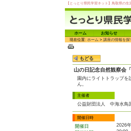
【とっとり県民学習ネット】鳥取県の生
ホーム
お知らせ
現在位置:
ホーム
>
講座の情報を探
山の日記念自然観察会
園内にライトトラップを
ん。
主催者
公益財団法人 中海水鳥
開催日時
2026
開催日