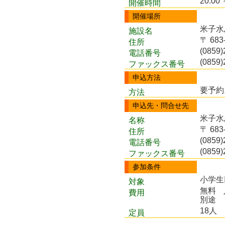
20:00 
開催時間
開催場所
米子水
施設名
〒 68
住所
(0859)
電話番号
(0859)
ファックス番号
申込方法
要予約
方法
申込先・問合せ先
米子水
名称
〒 68
住所
(0859)
電話番号
(0859)
ファックス番号
参加条件
小学生
対象
無料
費用
別途
18人
定員