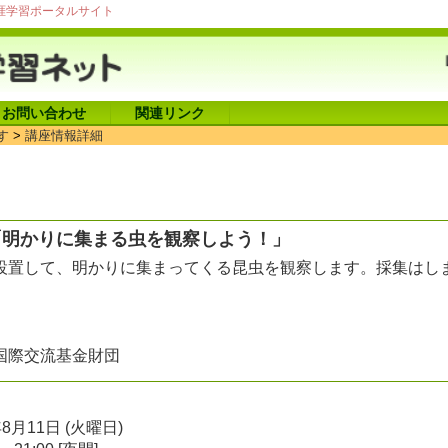
涯学習ポータルサイト
お問い合わせ
関連リンク
す
>
講座情報詳細
「明かりに集まる虫を観察しよう！」
設置して、明かりに集まってくる昆虫を観察します。採集はし
国際交流基金財団
年8月11日 (火曜日)