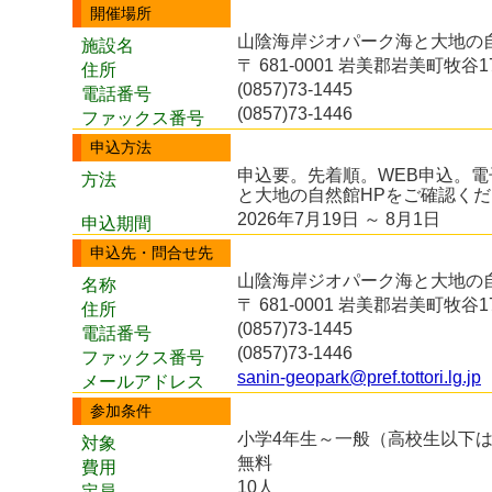
開催場所
山陰海岸ジオパーク海と大地の自然
施設名
〒 681-0001 岩美郡岩美町牧谷17
住所
(0857)73-1445
電話番号
(0857)73-1446
ファックス番号
申込方法
申込要。先着順。WEB申込。
方法
と大地の自然館HPをご確認く
2026年7月19日 ～ 8月1日
申込期間
申込先・問合せ先
山陰海岸ジオパーク海と大地の
名称
〒 681-0001 岩美郡岩美町牧谷17
住所
(0857)73-1445
電話番号
(0857)73-1446
ファックス番号
sanin-geopark@pref.tottori.lg.jp
メールアドレス
参加条件
小学4年生～一般（高校生以下
対象
無料
費用
10人
定員