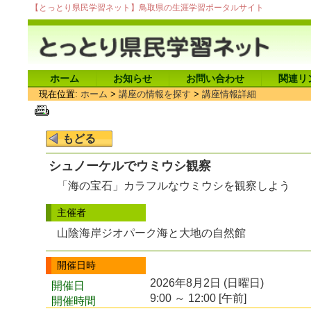
【とっとり県民学習ネット】鳥取県の生涯学習ポータルサイト
ホーム
お知らせ
お問い合わせ
関連リ
現在位置:
ホーム
>
講座の情報を探す
>
講座情報詳細
シュノーケルでウミウシ観察
「海の宝石」カラフルなウミウシを観察しよう
主催者
山陰海岸ジオパーク海と大地の自然館
開催日時
2026年8月2日 (日曜日)
開催日
9:00 ～ 12:00 [午前]
開催時間