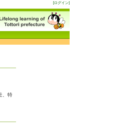
[ログイン]
社、特