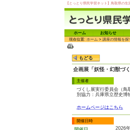
【とっとり県民学習ネット】鳥取県の生
ホーム
お知らせ
現在位置:
ホーム
>
講座の情報を探
企画展「妖怪・幻獣づ
主催者
づくし展実行委員会（鳥
別協力：兵庫県立歴史博
ホームページはこちら
開催日時
2026
開催日