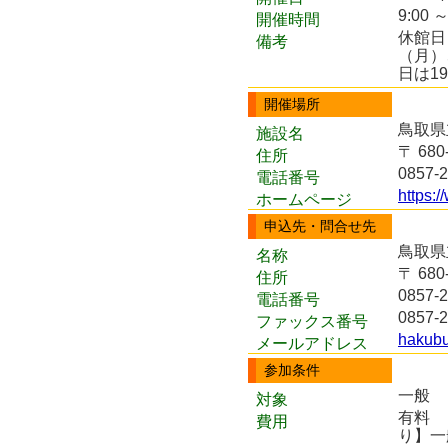
9:00 ～
開催時間
休館日
備考
（月）
日は1
開催場所
鳥取県
施設名
〒 68
住所
0857-2
電話番号
https:/
ホームページ
申込先・問合せ先
鳥取県
名称
〒 68
住所
0857-2
電話番号
0857-2
ファックス番号
hakubut
メールアドレス
参加条件
一般
対象
有料
費用
り】一