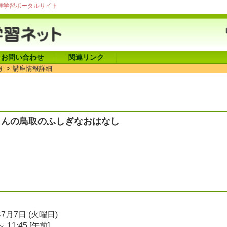
涯学習ポータルサイト
お問い合わせ
関連リンク
す
>
講座情報詳細
さんの鳥取のふしぎなおはなし
年7月7日 (火曜日)
～ 11:45 [午前]