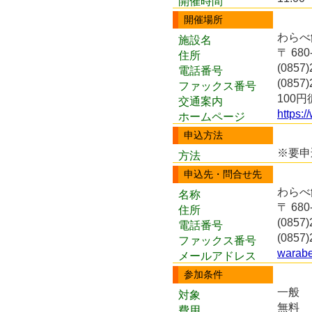
開催時間
開催場所
わらべ
施設名
〒 68
住所
(0857)
電話番号
(0857)
ファックス番号
100
交通案内
https:
ホームページ
申込方法
※要申
方法
申込先・問合せ先
わらべ
名称
〒 68
住所
(0857)
電話番号
(0857)
ファックス番号
warabe
メールアドレス
参加条件
一般
対象
無料
費用