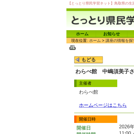
【とっとり県民学習ネット】鳥取県の生
ホーム
お知らせ
現在位置:
ホーム
>
講座の情報を探
わらべ館 中嶋須美子
主催者
わらべ館
ホームページはこちら
開催日時
2026
開催日
11:00 