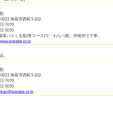
館
0-0022 鳥取市西町3-202
22-7070
22-3030
円循環バスくる梨(青コース)で「わらべ館」停留所で下車。
//www.warabe.or.jp
込。
館
0-0022 鳥取市西町3-202
22-7070
22-3030
kan@warabe.or.jp