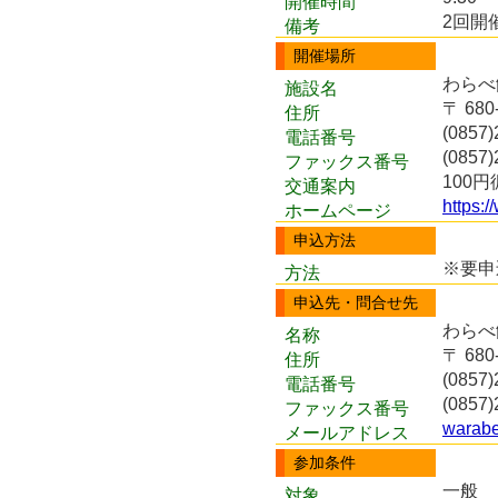
開催時間
2回開催
備考
開催場所
わらべ
施設名
〒 68
住所
(0857)
電話番号
(0857)
ファックス番号
100
交通案内
https:
ホームページ
申込方法
※要申
方法
申込先・問合せ先
わらべ
名称
〒 68
住所
(0857)
電話番号
(0857)
ファックス番号
warabe
メールアドレス
参加条件
一般
対象