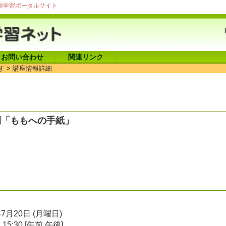
涯学習ポータルサイト
お問い合わせ
関連リンク
す
>
講座情報詳細
間「ももへの手紙」
年7月20日 (月曜日)
～ 15:30 [午前 午後]