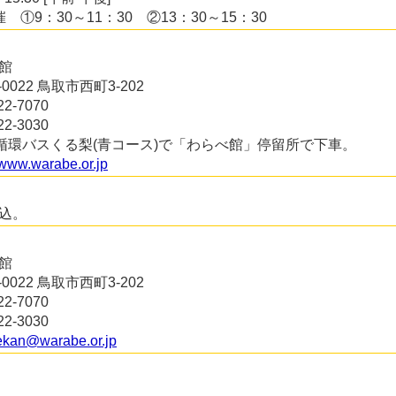
 ①9：30～11：30 ②13：30～15：30
館
0-0022 鳥取市西町3-202
22-7070
22-3030
円循環バスくる梨(青コース)で「わらべ館」停留所で下車。
//www.warabe.or.jp
込。
館
0-0022 鳥取市西町3-202
22-7070
22-3030
kan@warabe.or.jp