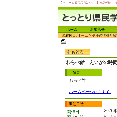
【とっとり県民学習ネット】鳥取県の生
ホーム
お知らせ
現在位置:
ホーム
>
講座の情報を探
わらべ館 えいがの時
主催者
わらべ館
ホームページはこちら
開催日時
2026
開催日
9:30 