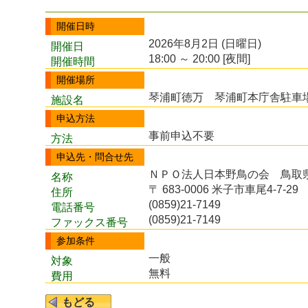
開催日時
2026年8月2日 (日曜日)
開催日
18:00 ～ 20:00 [夜間]
開催時間
開催場所
琴浦町徳万 琴浦町本庁舎駐車場 
施設名
申込方法
事前申込不要
方法
申込先・問合せ先
ＮＰＯ法人日本野鳥の会 鳥取
名称
〒 683-0006 米子市車尾4-7-29
住所
(0859)21-7149
電話番号
(0859)21-7149
ファックス番号
参加条件
一般
対象
無料
費用