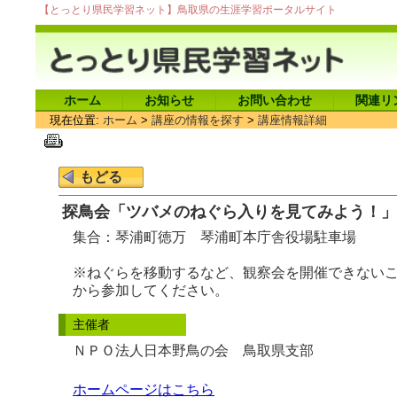
【とっとり県民学習ネット】鳥取県の生涯学習ポータルサイト
ホーム
お知らせ
お問い合わせ
関連リ
現在位置:
ホーム
>
講座の情報を探す
>
講座情報詳細
探鳥会「ツバメのねぐら入りを見てみよう！」
集合：琴浦町徳万 琴浦町本庁舎役場駐車場
※ねぐらを移動するなど、観察会を開催できないこ
から参加してください。
主催者
ＮＰＯ法人日本野鳥の会 鳥取県支部
ホームページはこちら