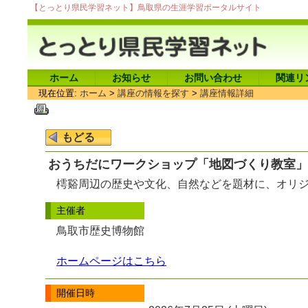
【とっとり県民学習ネット】鳥取県の生涯学習ポータルサイト
ホーム
お知らせ
お問い合わせ
関連リ
現在位置:
ホーム
>
講座の情報を探す
>
講座情報詳細
おうちだにワークショップ「地図づくり教室」
樗谿周辺の歴史や文化、自然などを題材に、オリ
主催者
鳥取市歴史博物館
ホームページはこちら
開催日時