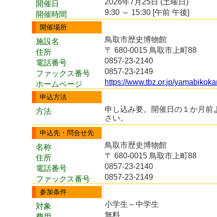
2026年7月25日 (土曜日)
開催日
9:30 ～ 15:30 [午前 午後]
開催時間
開催場所
鳥取市歴史博物館
施設名
〒 680-0015 鳥取市上町88
住所
0857-23-2140
電話番号
0857-23-2149
ファックス番号
https://www.tbz.or.jp/yamabikoka
ホームページ
申込方法
申し込み要。開催日の１か月前
方法
さい。
申込先・問合せ先
鳥取市歴史博物館
名称
〒 680-0015 鳥取市上町88
住所
0857-23-2140
電話番号
0857-23-2149
ファックス番号
参加条件
小学生～中学生
対象
無料
費用