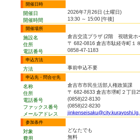
開催日時
2026年7月26日 (土曜日)
開催日
13:30 ～ 15:00 [午後]
開催時間
開催場所
倉吉交流プラザ (2階 視聴覚ホ
施設名
〒 682-0816 倉吉市駄経寺町１
住所
0858-47-1183
電話番号
申込方法
事前申込不要
方法
申込先・問合せ先
倉吉市市民生活部人権政策課
名称
〒 682-8633 倉吉市堺町２丁目25
住所
(0858)22-8130
電話番号
(0858)22-8230
ファックス番号
jinkenseisaku@city.kurayoshi.lg.
メールアドレス
参加条件
どなたでも
対象
無料
費用