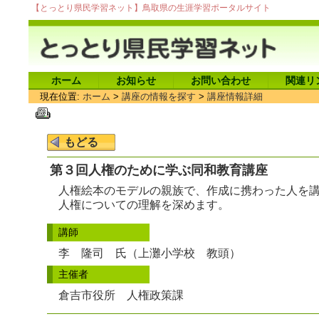
【とっとり県民学習ネット】鳥取県の生涯学習ポータルサイト
ホーム
お知らせ
お問い合わせ
関連リ
現在位置:
ホーム
>
講座の情報を探す
>
講座情報詳細
第３回人権のために学ぶ同和教育講座
人権絵本のモデルの親族で、作成に携わった人を
人権についての理解を深めます。
講師
李 隆司 氏（上灘小学校 教頭）
主催者
倉吉市役所 人権政策課