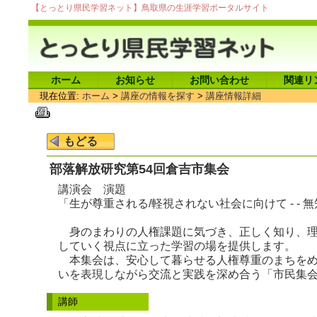
【とっとり県民学習ネット】鳥取県の生涯学習ポータルサイト
ホーム
お知らせ
お問い合わせ
関連リ
現在位置:
ホーム
>
講座の情報を探す
>
講座情報詳細
部落解放研究第54回倉吉市集会
講演会 演題
「生が尊重される/軽視されない社会に向けて - -
身のまわりの人権課題に気づき、正しく知り、理
していく視点に立った学習の場を提供します。
本集会は、安心して暮らせる人権尊重のまちをめ
いを表現しながら交流と実践を深め合う「市民集
講師