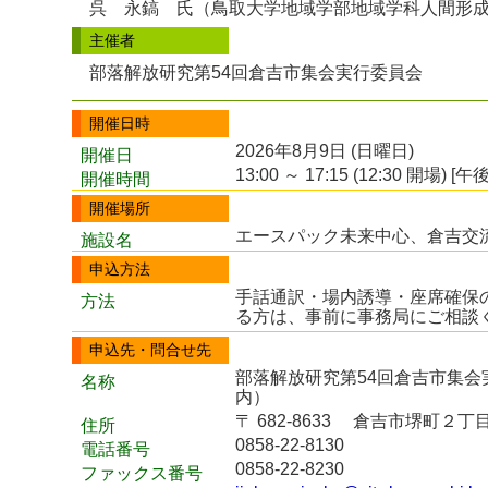
呉 永鎬 氏（鳥取大学地域学部地域学科人間形
主催者
部落解放研究第54回倉吉市集会実行委員会
開催日時
2026年8月9日 (日曜日)
開催日
13:00 ～ 17:15 (12:30 開場) [午後
開催時間
開催場所
エースパック未来中心、倉吉交
施設名
申込方法
手話通訳・場内誘導・座席確保
方法
る方は、事前に事務局にご相談
申込先・問合せ先
部落解放研究第54回倉吉市集
名称
内）
〒 682-8633 倉吉市堺町２丁目2
住所
0858-22-8130
電話番号
0858-22-8230
ファックス番号