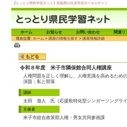
【とっとり県民学習ネット】鳥取県の生涯学習ポータルサイト
ホーム
お知らせ
お問い合わせ
関連リ
現在位置:
ホーム
>
講座の情報を探す
>
講座情報詳細
令和８年度 米子市隣保館合同人権講座
人権問題を正しく理解し、人権意識を高めるため
演題：私と部落
講師
太田 遊人 氏（応援歌特化型シンガーソングラ
主催者
米子市総合政策部人権・男女共同参画課