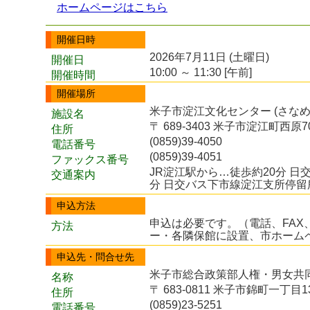
ホームページはこちら
開催日時
2026年7月11日 (土曜日)
開催日
10:00 ～ 11:30 [午前]
開催時間
開催場所
米子市淀江文化センター (さなめ
施設名
〒 689-3403 米子市淀江町西原70
住所
(0859)39-4050
電話番号
(0859)39-4051
ファックス番号
JR淀江駅から…徒歩約20分 
交通案内
分 日交バス下市線淀江支所停留
申込方法
申込は必要です。（電話、FAX、
方法
ー・各隣保館に設置、市ホーム
申込先・問合せ先
米子市総合政策部人権・男女共
名称
〒 683-0811 米子市錦町一丁目1
住所
(0859)23-5251
電話番号