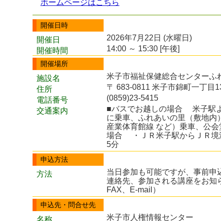
ホームページはこちら
開催日時
2026年7月22日 (水曜日)
開催日
14:00 ～ 15:30 [午後]
開催時間
開催場所
米子市福祉保健総合センターふれ
施設名
〒 683-0811 米子市錦町一丁目1
住所
(0859)23-5415
電話番号
■バスでお越しの場合 米子駅
交通案内
に乗車、ふれあいの里（敷地内
産業体育館線 など）乗車、公会
場合 ・ＪＲ米子駅からＪＲ境
5分
申込方法
当日参加も可能ですが、事前申
方法
連絡先、参加される講座をお知
FAX、E-mail）
申込先・問合せ先
米子市人権情報センター
名称