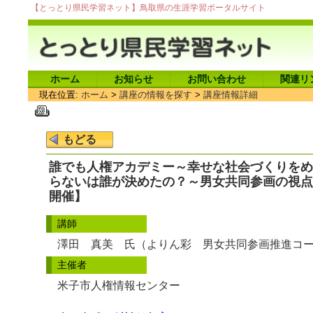
【とっとり県民学習ネット】鳥取県の生涯学習ポータルサイト
ホーム
お知らせ
お問い合わせ
関連リ
現在位置:
ホーム
>
講座の情報を探す
>
講座情報詳細
誰でも人権アカデミー～幸せな社会づくりをめ
らないは誰が決めたの？～男女共同参画の視点
開催】
講師
澤田 真美 氏（よりん彩 男女共同参画推進コ
主催者
米子市人権情報センター