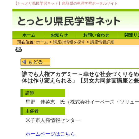
【とっとり県民学習ネット】鳥取県の生涯学習ポータルサイト
ホーム
お知らせ
お問い合わせ
関連リ
現在位置:
ホーム
>
講座の情報を探す
>
講座情報詳細
誰でも人権アカデミー～幸せな社会づくりをめ
体は作り変えられる」【男女共同参画講座と兼
講師
星野 佳菜恵 氏（株式会社イーベース・ソリュ
主催者
米子市人権情報センター
ホームページはこちら