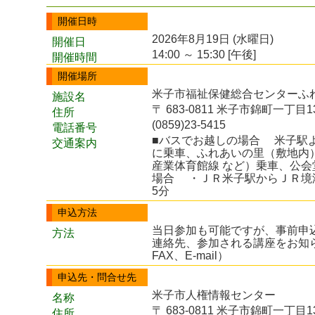
開催日時
2026年8月19日 (水曜日)
開催日
14:00 ～ 15:30 [午後]
開催時間
開催場所
米子市福祉保健総合センターふれ
施設名
〒 683-0811 米子市錦町一丁目1
住所
(0859)23-5415
電話番号
■バスでお越しの場合 米子駅
交通案内
に乗車、ふれあいの里（敷地内
産業体育館線 など）乗車、公会
場合 ・ＪＲ米子駅からＪＲ境
5分
申込方法
当日参加も可能ですが、事前申
方法
連絡先、参加される講座をお知
FAX、E-mail）
申込先・問合せ先
米子市人権情報センター
名称
〒 683-0811 米子市錦町一丁目1
住所