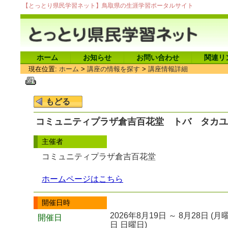
【とっとり県民学習ネット】鳥取県の生涯学習ポータルサイト
ホーム
お知らせ
お問い合わせ
関連リ
現在位置:
ホーム
>
講座の情報を探す
>
講座情報詳細
コミュニティプラザ倉吉百花堂 トバ タカユキ
主催者
コミュニティプラザ倉吉百花堂
ホームページはこちら
開催日時
2026年8月19日 ～ 8月28日 
開催日
日 日曜日)