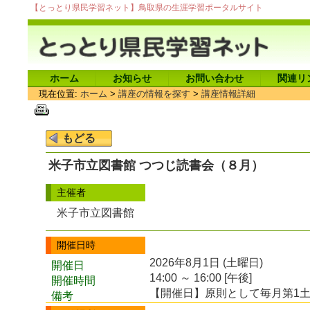
【とっとり県民学習ネット】鳥取県の生涯学習ポータルサイト
ホーム
お知らせ
お問い合わせ
関連リ
現在位置:
ホーム
>
講座の情報を探す
>
講座情報詳細
米子市立図書館 つつじ読書会（８月）
主催者
米子市立図書館
開催日時
2026年8月1日 (土曜日)
開催日
14:00 ～ 16:00 [午後]
開催時間
【開催日】原則として毎月第1
備考