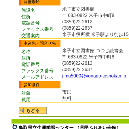
開催場所
米子市立図書館
施設名
〒 683-0822 米子市中町8
住所
(0859)22-2612
電話番号
(0859)22-2637
ファックス番号
米子市役所横 米子駅より徒歩15
交通案内
申込先・問合せ先
米子市立図書館 つつじ読書会
名称
〒 683-0822 米子市中町8
住所
(0859)22-2612
電話番号
(0859)22-2637
ファックス番号
jimu5000@yonago-toshokan.jp
メールアドレス
参加条件
市民
対象
無料
費用
鳥取県立生涯学習センター （県民ふれあい会館）