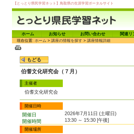
【とっとり県民学習ネット】鳥取県の生涯学習ポータルサイト
ホーム
お知らせ
お問い合わせ
関連リ
現在位置:
ホーム
>
講座の情報を探す
>
講座情報詳細
伯耆文化研究会（７月）
主催者
伯耆文化研究会
開催日時
2026年7月11日 (土曜日)
開催日
13:30 ～ 15:30 [午後]
開催時間
開催場所