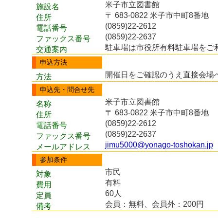
米子市立図書館
施設名
〒 683-0822 米子市中町8番地
住所
(0859)22-2612
電話番号
(0859)22-2637
ファックス番号
駐車場は市役所有料駐車場をご
交通案内
申込方法
開催日をご確認のうえ直接会場
方法
申込先・問合せ先
米子市立図書館
名称
〒 683-0822 米子市中町8番地
住所
(0859)22-2612
電話番号
(0859)22-2637
ファックス番号
jimu5000@yonago-toshokan.jp
メールアドレス
参加条件
市民
対象
有料
費用
60人
定員
会員：無料、会員外：200円
備考