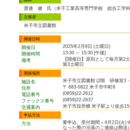
渡邊 健 氏（米子工業高等専門学校 総合工学
主催者
米子市立図書館
開催日時
2025年2月8日 (土曜日)
開催日
13:30 ～ 15:30 [午後]
開催時間
【開催日】原則として毎月第2土
備考
第3土曜日
開催場所
米子市立図書館 (2階 研修室3・
施設名
〒 683-0822 米子市中町8
住所
(0859)22-2612
電話番号
(0859)22-2637
ファックス番号
米子市役所横 米子駅より徒歩15
交通案内
申込方法
要申込。受付期間＜4月2日(火)９
方法
なった際の当落のご連絡は郵送