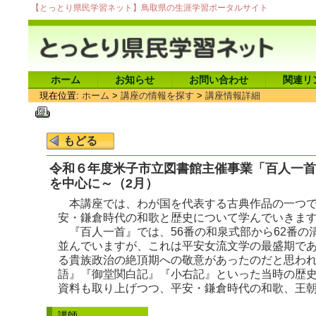
【とっとり県民学習ネット】鳥取県の生涯学習ポータルサイト
ホーム
お知らせ
お問い合わせ
関連リ
現在位置:
ホーム
>
講座の情報を探す
>
講座情報詳細
令和６年度米子市立図書館主催事業「百人一首
を中心に～（2月）
本講座では、わが国を代表する古典作品の一つで
安・鎌倉時代の和歌と歴史について学んでいきま
『百人一首』では、56番の和泉式部から62番の
並んでいますが、これは平安女流文学の最盛期で
る貴族政治の絶頂期への敬意があったのだと思わ
語』『御堂関白記』『小右記』といった当時の歴
資料も取り上げつつ、平安・鎌倉時代の和歌、王
講師