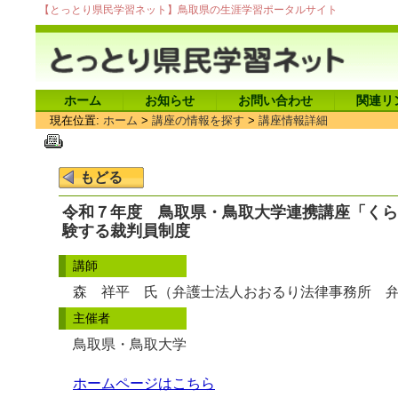
【とっとり県民学習ネット】鳥取県の生涯学習ポータルサイト
ホーム
お知らせ
お問い合わせ
関連リ
現在位置:
ホーム
>
講座の情報を探す
>
講座情報詳細
令和７年度 鳥取県・鳥取大学連携講座「くら
験する裁判員制度
講師
森 祥平 氏（弁護士法人おおるり法律事務所 
主催者
鳥取県・鳥取大学
ホームページはこちら