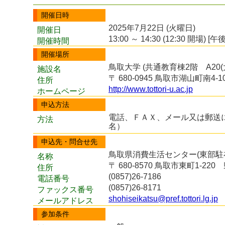
開催日時
2025年7月22日 (火曜日)
開催日
13:00 ～ 14:30 (12:30 開場) [午後
開催時間
開催場所
鳥取大学 (共通教育棟2階 A20(
施設名
〒 680-0945 鳥取市湖山町南4-1
住所
http://www.tottori-u.ac.jp
ホームページ
申込方法
電話、ＦＡＸ、メール又は郵送
方法
名）
申込先・問合せ先
鳥取県消費生活センター(東部駐
名称
〒 680-8570 鳥取市東町1-2
住所
(0857)26-7186
電話番号
(0857)26-8171
ファックス番号
shohiseikatsu@pref.tottori.lg.jp
メールアドレス
参加条件