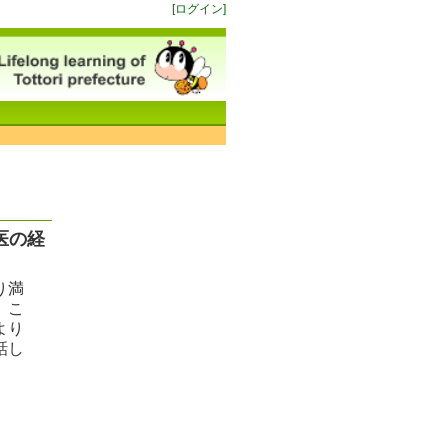
[ログイン]
医の経
り満
、こ
より
話し