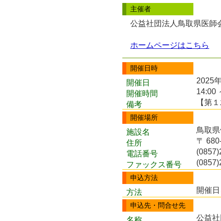
主催者
公益社団法人鳥取県医師
ホームページはこちら
開催日時
2025
開催日
14:00 
開催時間
【第１
備考
開催場所
鳥取県
施設名
〒 68
住所
(0857)
電話番号
(0857)
ファックス番号
申込方法
開催日
方法
申込先・問合せ先
公益社
名称