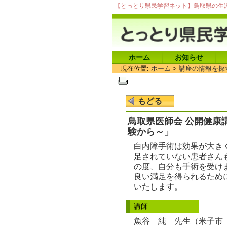
【とっとり県民学習ネット】鳥取県の生
ホーム
お知らせ
現在位置:
ホーム
>
講座の情報を探
鳥取県医師会 公開健康
験から～」
白内障手術は効果が大き
足されていない患者さん
の度、自分も手術を受け
良い満足を得られるため
いたします。
講師
魚谷 純 先生（米子市