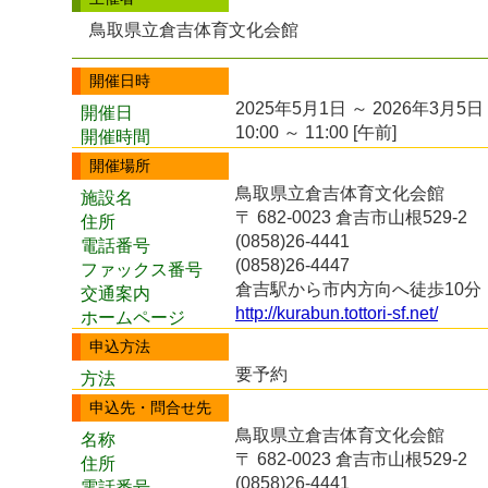
鳥取県立倉吉体育文化会館
開催日時
2025年5月1日 ～ 2026年3月5日
開催日
10:00 ～ 11:00 [午前]
開催時間
開催場所
鳥取県立倉吉体育文化会館
施設名
〒 682-0023 倉吉市山根529-2
住所
(0858)26-4441
電話番号
(0858)26-4447
ファックス番号
倉吉駅から市内方向へ徒歩10分
交通案内
http://kurabun.tottori-sf.net/
ホームページ
申込方法
要予約
方法
申込先・問合せ先
鳥取県立倉吉体育文化会館
名称
〒 682-0023 倉吉市山根529-2
住所
(0858)26-4441
電話番号