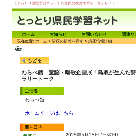
【とっとり県民学習ネット】鳥取県の生涯学習ポータルサイト
ホーム
お知らせ
お問い合わせ
関連リ
現在位置:
ホーム
>
講座の情報を探す
>
講座情報詳細
わらべ館 童謡・唱歌企画展「鳥取が生んだ詩
ラリートーク
主催者
わらべ館
ホームページはこちら
開催日時
2025年5月25日 (日曜日)