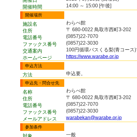
開催日
14:00 ～ 15:00 [午後]
開催時間
開催場所
わらべ館
施設名
〒 680-0022 鳥取市西町3-202
住所
(0857)22-7070
電話番号
(0857)22-3030
ファックス番号
100円循環バスくる梨(青コー
交通案内
https://www.warabe.or.jp
ホームページ
申込方法
申込要。
方法
申込先・問合せ先
わらべ館
名称
〒 680-0022 鳥取市西町3-202
住所
(0857)22-7070
電話番号
(0857)22-3030
ファックス番号
warabekan@warabe.or.jp
メールアドレス
参加条件
一般
対象