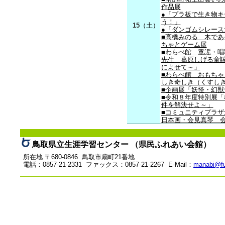
作品展
●「プラ板で生き物キ
う！」
15
（土）
●「ダンゴムシレース大
■高橋みのる 木であ
ちゃとゲーム展
■わらべ館 童謡・唱
先生 葛原しげる童謡
によせて～」
■わらべ館 おもちゃ
しき奇しき（くすし
■企画展「妖怪・幻獣
■令和８年度特別展「
件を解決せよ～」
■コミュニティプラザ
日本画・会見真琴 
鳥取県立生涯学習センター （県民ふれあい会館）
所在地 〒680-0846 鳥取市扇町21番地
電話：0857-21-2331 ファックス：0857-21-2267 E-Mail：
manabi@fu