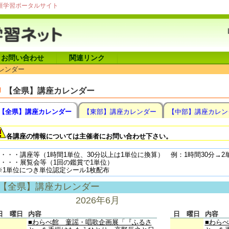
涯学習ポータルサイト
お問い合わせ
関連リンク
レンダー
【全県】講座カレンダー
【全県】講座カレンダー
【東部】講座カレンダー
【中部】講座カレン
各講座の情報については主催者にお問い合わせ下さい。
●・・・講座等（1時間1単位、30分以上は1単位に換算） 例：1時間30分→2
■・・・展覧会等（1回の鑑賞で1単位）
※1単位につき単位認定シール1枚配布
【全県】講座カレンダー
2026年6月
日
曜日
内容
日
曜日
内容
■わらべ館 童謡・唱歌企画展「『ふるさ
■わら