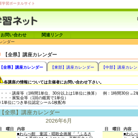
涯学習ポータルサイト
お問い合わせ
関連リンク
レンダー
【全県】講座カレンダー
【全県】講座カレンダー
【東部】講座カレンダー
【中部】講座カレン
各講座の情報については主催者にお問い合わせ下さい。
●・・・講座等（1時間1単位、30分以上は1単位に換算） 例：1時間30分→2
■・・・展覧会等（1回の鑑賞で1単位）
※1単位につき単位認定シール1枚配布
【全県】講座カレンダー
2026年6月
日
曜日
内容
日
曜日
内容
■わらべ館 童謡・唱歌企画展「『ふるさ
■わら