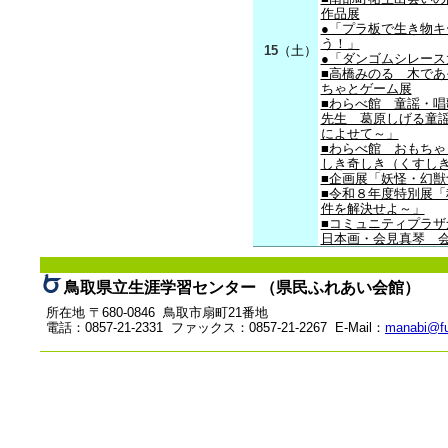
作品展
●「プラ板で生き物キ
う！」
15
（土）
●「ダンゴムシレース大
■高橋みのる 木であ
ちゃとゲーム展
■わらべ館 童謡・唱
先生 葛原しげる童謡
によせて～」
■わらべ館 おもちゃ
しき奇しき（くすし
■企画展「妖怪・幻獣
■令和８年度特別展「
件を解決せよ～」
■コミュニティプラザ
日本画・会見真琴 
鳥取県立生涯学習センター （県民ふれあい会館）
所在地 〒680-0846 鳥取市扇町21番地
電話：0857-21-2331 ファックス：0857-21-2267 E-Mail：
manabi@fu