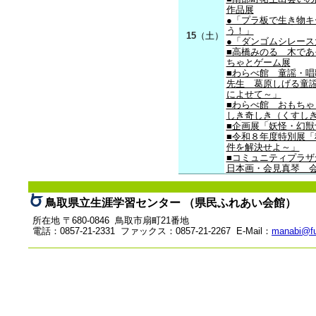
作品展
●「プラ板で生き物キ
う！」
15
（土）
●「ダンゴムシレース大
■高橋みのる 木であ
ちゃとゲーム展
■わらべ館 童謡・唱
先生 葛原しげる童謡
によせて～」
■わらべ館 おもちゃ
しき奇しき（くすし
■企画展「妖怪・幻獣
■令和８年度特別展「
件を解決せよ～」
■コミュニティプラザ
日本画・会見真琴 
鳥取県立生涯学習センター （県民ふれあい会館）
所在地 〒680-0846 鳥取市扇町21番地
電話：0857-21-2331 ファックス：0857-21-2267 E-Mail：
manabi@fu